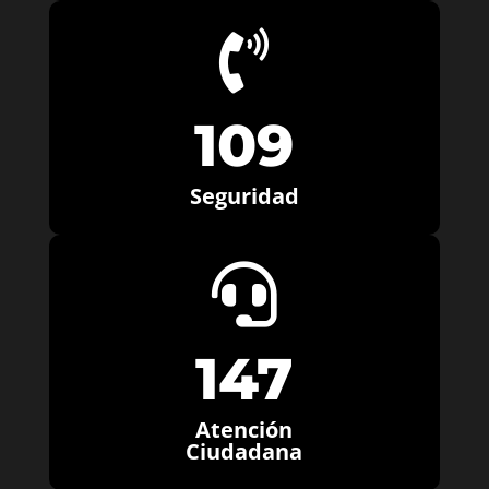

109
Seguridad

147
Atención
Ciudadana