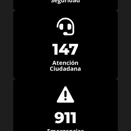
Seguridad

147
Atención
Ciudadana

911