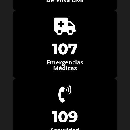
Defensa Civil

107
Emergencias
Médicas

109