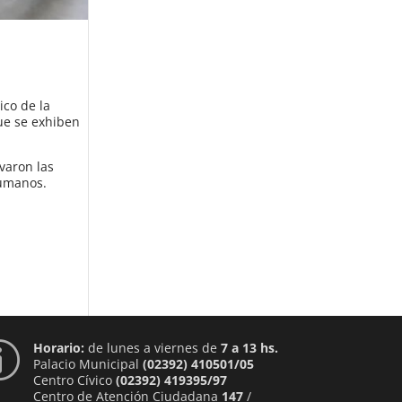
ico de la
que se exhiben
varon las
Humanos.
Horario:
de lunes a viernes de
7 a 13 hs.
p
Palacio Municipal
(02392) 410501/05
Centro Cívico
(02392) 419395/97
Centro de Atención Ciudadana
147
/