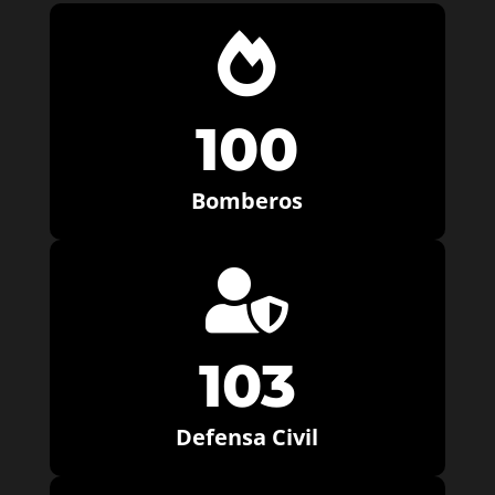

100
Bomberos

103
Defensa Civil