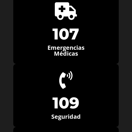

107
Emergencias
Médicas

109
Seguridad