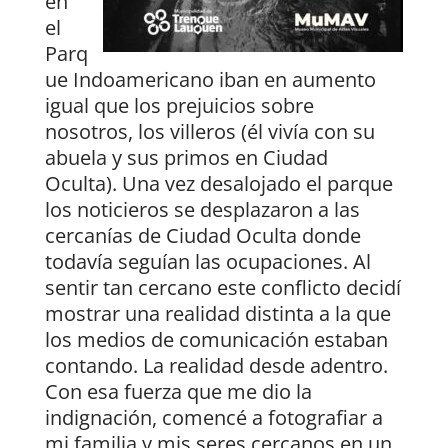
en
el
Parq
ue Indoamericano iban en aumento
igual que los prejuicios sobre
nosotros, los villeros (él vivía con su
abuela y sus primos en Ciudad
Oculta). Una vez desalojado el parque
los noticieros se desplazaron a las
cercanías de Ciudad Oculta donde
todavía seguían las ocupaciones. Al
sentir tan cercano este conflicto decidí
mostrar una realidad distinta a la que
los medios de comunicación estaban
contando. La realidad desde adentro.
Con esa fuerza que me dio la
indignación, comencé a fotografiar a
mi familia y mis seres cercanos en un