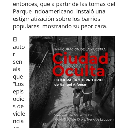
entonces, que a partir de las tomas del
Parque Indoamericano, instaló una
estigmatización sobre los barrios
populares, mostrando su peor cara.
El
auto
r
señ
ala
que
“Los
epis
odio
s de
viole
ncia