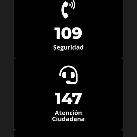

109
Seguridad

147
Atención
Ciudadana