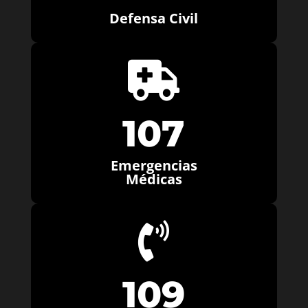
Defensa Civil

107
Emergencias
Médicas

109