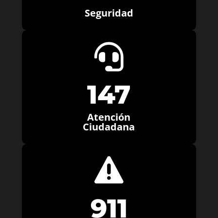
Seguridad

147
Atención
Ciudadana

911