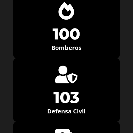

100
Bomberos

103
Defensa Civil