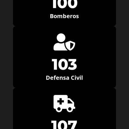
100
Bomberos

103
Defensa Civil

107