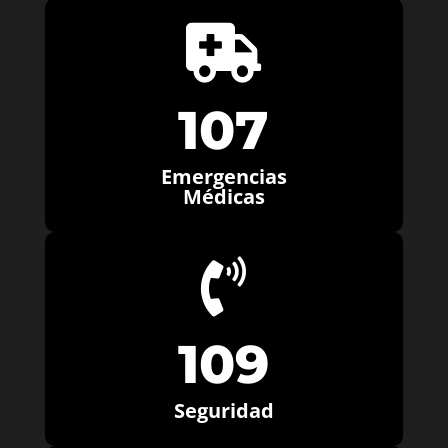

107
Emergencias
Médicas

109
Seguridad