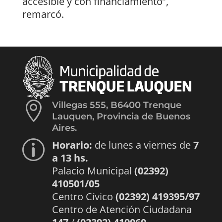
accesible y con financiamiento”,
remarcó.

Villegas 555, B6400 Trenque
Lauquen, Provincia de Buenos
Aires.
Horario:
de lunes a viernes de
7
p
a 13 hs.
Palacio Municipal
(02392)
410501/05
Centro Cívico
(02392) 419395/97
Centro de Atención Ciudadana