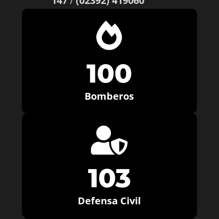
147
/
(02392) 419060

100
Bomberos

103
Defensa Civil