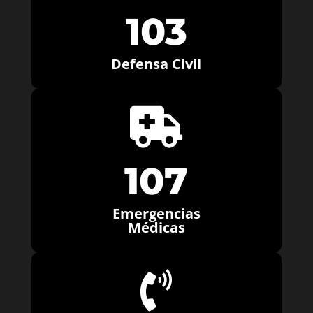
103
Defensa Civil

107
Emergencias
Médicas
