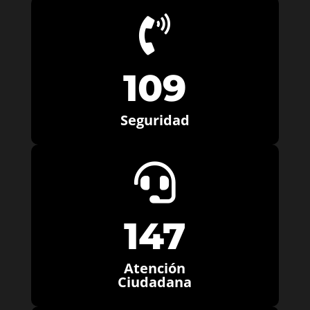

109
Seguridad

147
Atención
Ciudadana