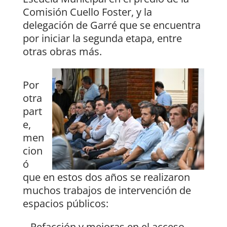
Comisión Cuello Foster, y la
delegación de Garré que se encuentra
por iniciar la segunda etapa, entre
otras obras más.
Por
otra
part
e,
men
cion
ó
que en estos dos años se realizaron
muchos trabajos de intervención de
espacios públicos:
– Refacción y mejoras en el acceso