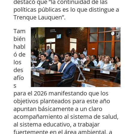
destacó que “la continuidad de las
políticas públicas es lo que distingue a
Trenque Lauquen”.
Tam
bién
habl
ó de
los
des
afío
s
para el 2026 manifestando que los
objetivos planteados para este año
apuntan básicamente a un claro
acompañamiento al sistema de salud,
al sistema educativo, a trabajar
fuertemente en el área ambiental, a