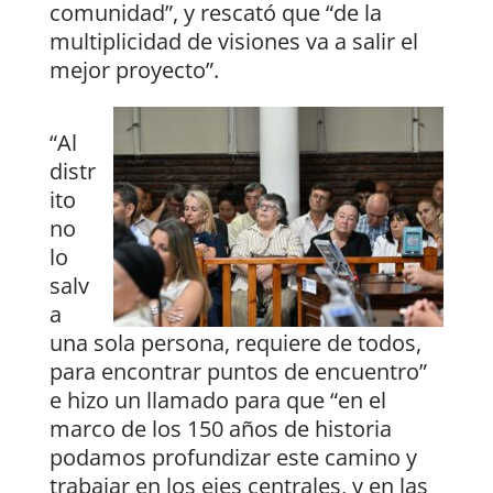
comunidad”, y rescató que “de la
multiplicidad de visiones va a salir el
mejor proyecto”.
“Al
distr
ito
no
lo
salv
a
una sola persona, requiere de todos,
para encontrar puntos de encuentro”
e hizo un llamado para que “en el
marco de los 150 años de historia
podamos profundizar este camino y
trabajar en los ejes centrales, y en las