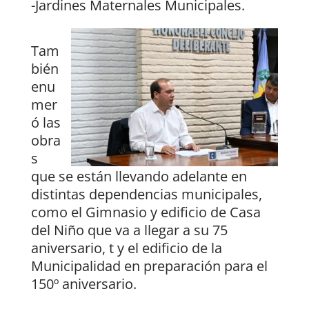
-Jardines Maternales Municipales.
Tam
bién
enu
mer
ó las
obra
s
que se están llevando adelante en
distintas dependencias municipales,
como el Gimnasio y edificio de Casa
del Niño que va a llegar a su 75
aniversario, t y el edificio de la
Municipalidad en preparación para el
150º aniversario.