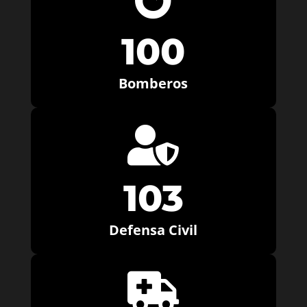
100
Bomberos

103
Defensa Civil
