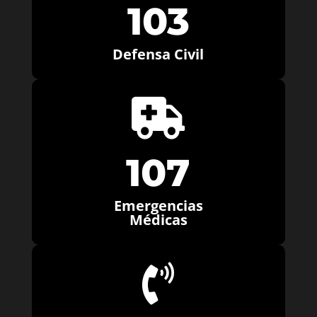
103
Defensa Civil

107
Emergencias
Médicas
