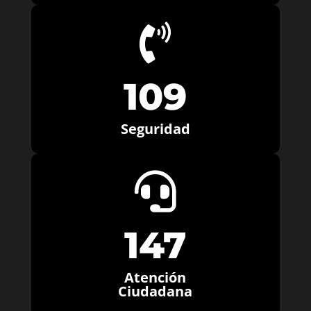

109
Seguridad

147
Atención
Ciudadana