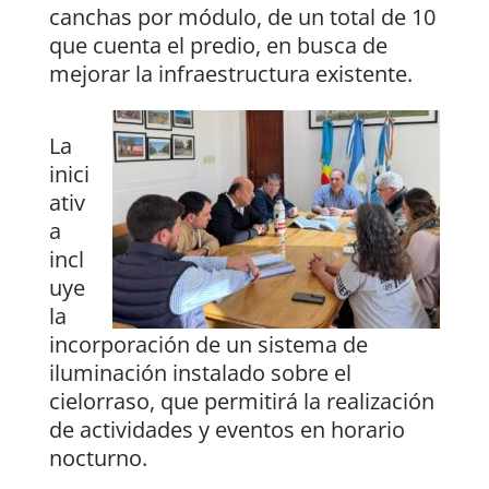
canchas por módulo, de un total de 10
que cuenta el predio, en busca de
mejorar la infraestructura existente.
La
inici
ativ
a
incl
uye
la
incorporación de un sistema de
iluminación instalado sobre el
cielorraso, que permitirá la realización
de actividades y eventos en horario
nocturno.