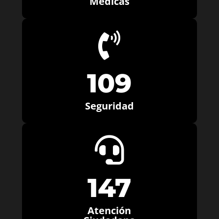
Médicas

109
Seguridad

147
Atención