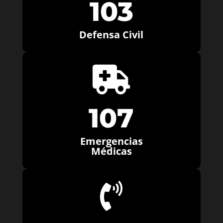
103
Defensa Civil

107
Emergencias
Médicas
