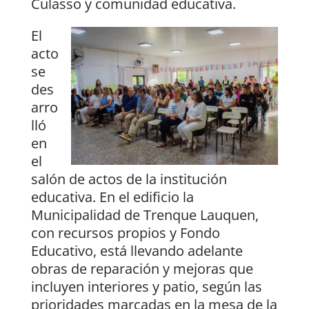
Culasso y comunidad educativa.
El
acto
se
des
arro
lló
en
el
salón de actos de la institución
educativa. En el edificio la
Municipalidad de Trenque Lauquen,
con recursos propios y Fondo
Educativo, está llevando adelante
obras de reparación y mejoras que
incluyen interiores y patio, según las
prioridades marcadas en la mesa de la