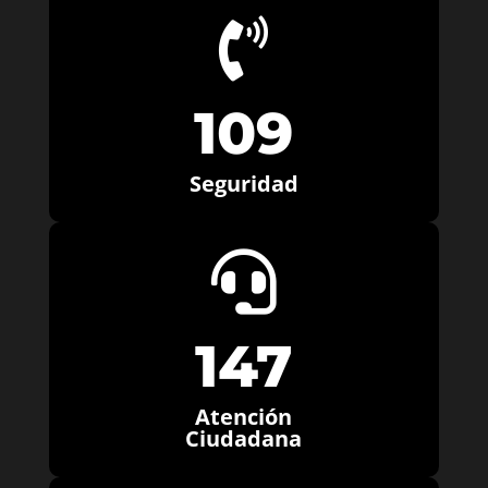

109
Seguridad

147
Atención
Ciudadana