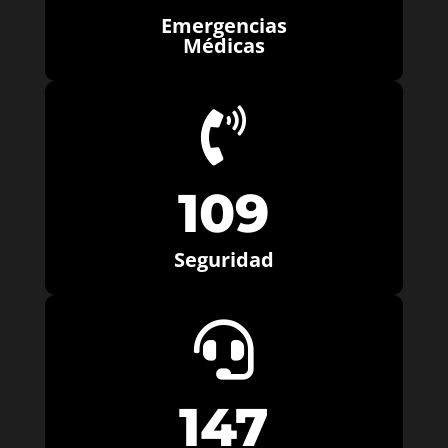
Emergencias
Médicas

109
Seguridad

147