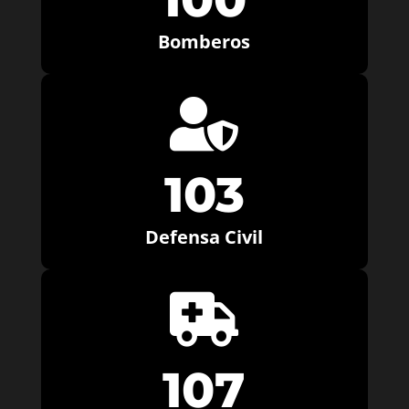
Bomberos

103
Defensa Civil

107