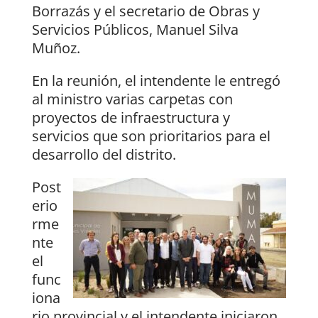
Borrazás y el secretario de Obras y
Servicios Públicos, Manuel Silva
Muñoz.
En la reunión, el intendente le entregó
al ministro varias carpetas con
proyectos de infraestructura y
servicios que son prioritarios para el
desarrollo del distrito.
Post
erio
rme
nte
el
func
iona
rio provincial y el intendente iniciaron