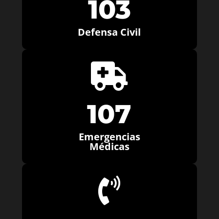
103
Defensa Civil

107
Emergencias
Médicas
