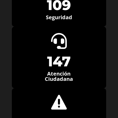
109
Seguridad

147
Atención
Ciudadana
