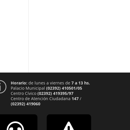
Horario:
de lunes a viernes de
7 a 13 hs.
p
Palacio Municipal
(02392) 410501/05
Centro Cívico
(02392) 419395/97
Centro de Atención Ciudadana
147
/
(02392) 419060