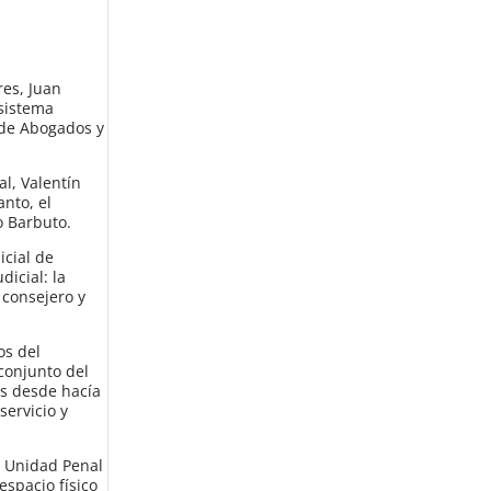
res, Juan
 sistema
o de Abogados y
l, Valentín
anto, el
o Barbuto.
icial de
icial: la
 consejero y
os del
conjunto del
es desde hacía
servicio y
a Unidad Penal
espacio físico