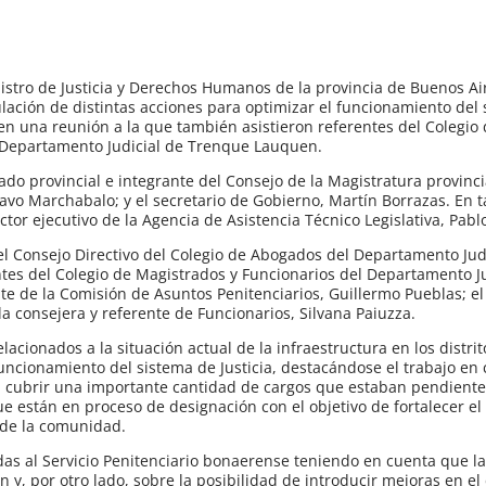
nistro de Justicia y Derechos Humanos de la provincia de Buenos Ai
lación de distintas acciones para optimizar el funcionamiento del
 en una reunión a la que también asistieron referentes del Colegi
l Departamento Judicial de Trenque Lauquen.
o provincial e integrante del Consejo de la Magistratura provincia
tavo Marchabalo; y el secretario de Gobierno, Martín Borrazas. En t
tor ejecutivo de la Agencia de Asistencia Técnico Legislativa, Pabl
l Consejo Directivo del Colegio de Abogados del Departamento Jud
es del Colegio de Magistrados y Funcionarios del Departamento Jud
te de la Comisión de Asuntos Penitenciarios, Guillermo Pueblas; el
la consejera y referente de Funcionarios, Silvana Paiuzza.
acionados a la situación actual de la infraestructura en los distrit
ncionamiento del sistema de Justicia, destacándose el trabajo en 
ra cubrir una importante cantidad de cargos que estaban pendient
e están en proceso de designación con el objetivo de fortalecer el 
 de la comunidad.
as al Servicio Penitenciario bonaerense teniendo en cuenta que l
y, por otro lado, sobre la posibilidad de introducir mejoras en el 