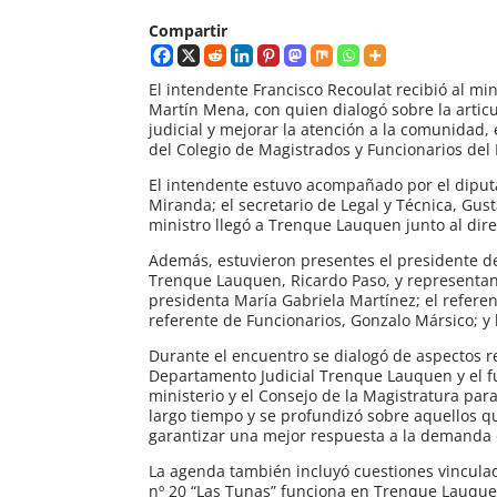
Compartir
El intendente Francisco Recoulat recibió al mi
Martín Mena, con quien dialogó sobre la articu
judicial y mejorar la atención a la comunidad,
del Colegio de Magistrados y Funcionarios de
El intendente estuvo acompañado por el diputad
Miranda; el secretario de Legal y Técnica, Gus
ministro llegó a Trenque Lauquen junto al direc
Además, estuvieron presentes el presidente de
Trenque Lauquen, Ricardo Paso, y representant
presidenta María Gabriela Martínez; el referen
referente de Funcionarios, Gonzalo Mársico; y 
Durante el encuentro se dialogó de aspectos rel
Departamento Judicial Trenque Lauquen y el fu
ministerio y el Consejo de la Magistratura pa
largo tiempo y se profundizó sobre aquellos qu
garantizar una mejor respuesta a la demanda
La agenda también incluyó cuestiones vinculad
nº 20 “Las Tunas” funciona en Trenque Lauquen 