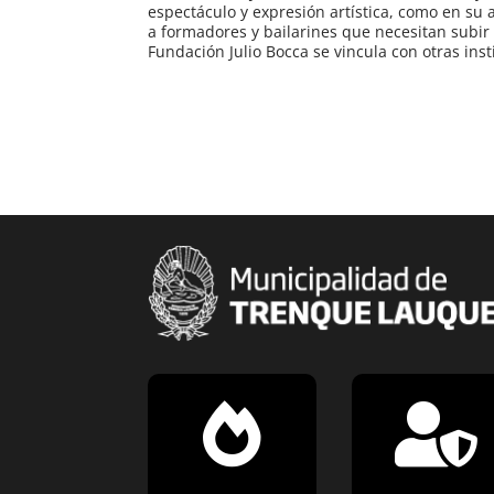
espectáculo y expresión artística, como en su
a formadores y bailarines que necesitan subir 
Fundación Julio Bocca se vincula con otras ins

