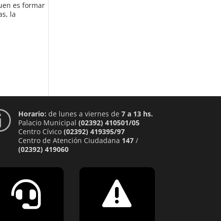
quen es formar
s, la
Horario:
de lunes a viernes de
7 a 13 hs.
p
Palacio Municipal
(02392) 410501/05
Centro Cívico
(02392) 419395/97
Centro de Atención Ciudadana
147
/
(02392) 419060

