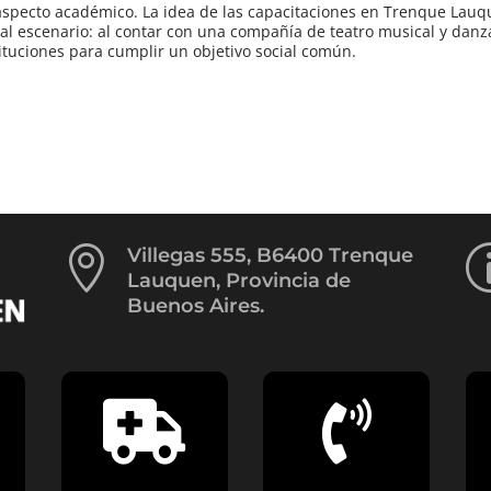
 aspecto académico. La idea de las capacitaciones en Trenque Lau
al escenario: al contar con una compañía de teatro musical y danza
tituciones para cumplir un objetivo social común.

Villegas 555, B6400 Trenque
Lauquen, Provincia de
Buenos Aires.

