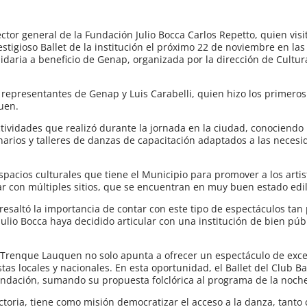
ector general de la Fundación Julio Bocca Carlos Repetto, quien vis
tigioso Ballet de la institución el próximo 22 de noviembre en las
lidaria a beneficio de Genap, organizada por la dirección de Cultur
representantes de Genap y Luis Carabelli, quien hizo los primeros
uen.
ctividades que realizó durante la jornada en la ciudad, conociendo 
arios y talleres de danzas de capacitación adaptados a las necesi
pacios culturales que tiene el Municipio para promover a los artis
ar con múltiples sitios, que se encuentran en muy buen estado edil
 resaltó la importancia de contar con este tipo de espectáculos tan 
 Julio Bocca haya decidido articular con una institución de bien pú
 Trenque Lauquen no solo apunta a ofrecer un espectáculo de exce
as locales y nacionales. En esta oportunidad, el Ballet del Club Ba
undación, sumando su propuesta folclórica al programa de la noch
ctoria, tiene como misión democratizar el acceso a la danza, tanto