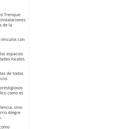
itó Trenque
 instalaciones
a de la
 vínculos con
los espacios
dades locales,
tas de todos
icio.
prestigiosos
blico como es
lencia, sino
rrio Alegre
e.
 como