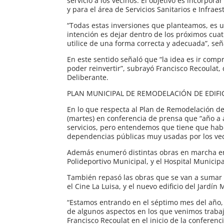
servicio a los vecinos. El objetivo es incorpo
y para el área de Servicios Sanitarios e Infraes
“Todas estas inversiones que planteamos, es u
intención es dejar dentro de los próximos cua
utilice de una forma correcta y adecuada”, señ
En este sentido señaló que “la idea es ir co
poder reinvertir”, subrayó Francisco Recoulat,
Deliberante.
PLAN MUNICIPAL DE REMODELACIÓN DE EDIFI
En lo que respecta al Plan de Remodelación de
(martes) en conferencia de prensa que “año a 
servicios, pero entendemos que tiene que hab
dependencias públicas muy usadas por los vec
Además enumeró distintas obras en marcha en l
Polideportivo Municipal, y el Hospital Municipa
También repasó las obras que se van a sumar 
el Cine La Luisa, y el nuevo edificio del Jardín 
“Estamos entrando en el séptimo mes del año,
de algunos aspectos en los que venimos trabaj
Francisco Recoulat en el inicio de la conferenc