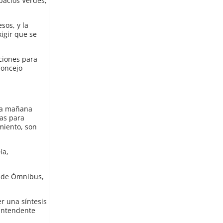
spacios Verdes,
sos, y la
igir que se
ciones para
Concejo
sta mañana
ias para
miento, son
ía,
l de Ómnibus,
r una síntesis
 intendente