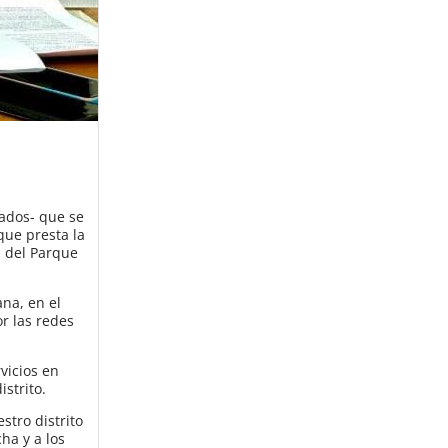
iados- que se
que presta la
n del Parque
na, en el
r las redes
vicios en
strito.
stro distrito
ha y a los