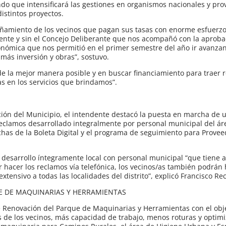
do que intensificará las gestiones en organismos nacionales y prov
istintos proyectos.
añamiento de los vecinos que pagan sus tasas con enorme esfuerzo,
ente y sin el Concejo Deliberante que nos acompañó con la aproba
nómica que nos permitió en el primer semestre del año ir avanza
ás inversión y obras”, sostuvo.
e la mejor manera posible y en buscar financiamiento para traer 
s en los servicios que brindamos”.
ación del Municipio, el intendente destacó la puesta en marcha de
reclamos desarrollado integralmente por personal municipal del ár
has de la Boleta Digital y el programa de seguimiento para Prove
 desarrollo íntegramente local con personal municipal “que tiene 
hacer los reclamos vía telefónica, los vecinos/as también podrán 
xtensivo a todas las localidades del distrito”, explicó Francisco Re
E DE MAQUINARIAS Y HERRAMIENTAS
e Renovación del Parque de Maquinarias y Herramientas con el obje
de los vecinos, más capacidad de trabajo, menos roturas y optimi