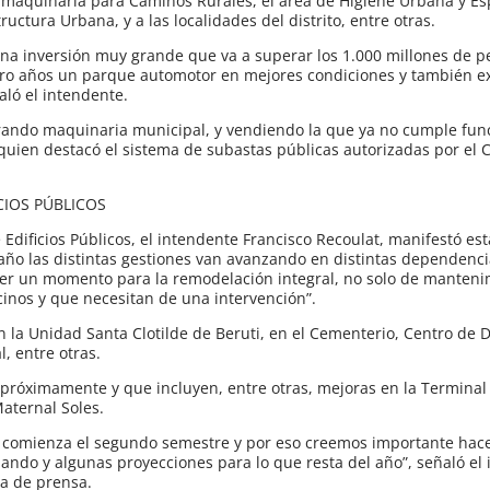
rar maquinaria para Caminos Rurales, el área de Higiene Urbana y E
tructura Urbana, y a las localidades del distrito, entre otras.
na inversión muy grande que va a superar los 1.000 millones de pe
tro años un parque automotor en mejores condiciones y también ex
aló el intendente.
mprando maquinaria municipal, y vendiendo la que ya no cumple fun
 quien destacó el sistema de subastas públicas autorizadas por el 
CIOS PÚBLICOS
 Edificios Públicos, el intendente Francisco Recoulat, manifestó e
año las distintas gestiones van avanzando en distintas dependenc
er un momento para la remodelación integral, no solo de manteni
inos y que necesitan de una intervención”.
a Unidad Santa Clotilde de Beruti, en el Cementerio, Centro de D
l, entre otras.
próximamente y que incluyen, entre otras, mejoras en la Termina
Maternal Soles.
 comienza el segundo semestre y por eso creemos importante hace
ando y algunas proyecciones para lo que resta del año”, señaló el
ia de prensa.