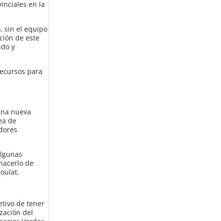
inciales en la
 sin el equipo
ción de este
ndo y
recursos para
 una nueva
ea de
edores
algunas
hacerlo de
coulat.
tivo de tener
zación del