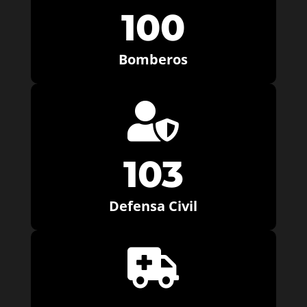
100
Bomberos

103
Defensa Civil
