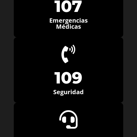
107
Emergencias
Médicas

109
Seguridad
