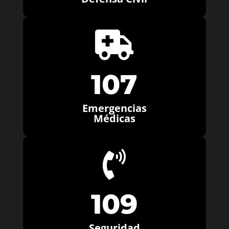

107
Emergencias
Médicas

109
Seguridad