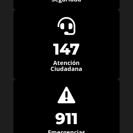

147
Atención
Ciudadana

911
Emergencias