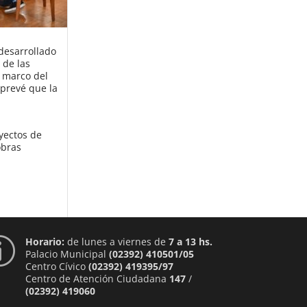
 desarrollado
 de las
l marco del
 prevé que la
a
yectos de
obras
Horario:
de lunes a viernes de
7 a 13 hs.
p
Palacio Municipal
(02392) 410501/05
Centro Cívico
(02392) 419395/97
Centro de Atención Ciudadana
147
/
(02392) 419060