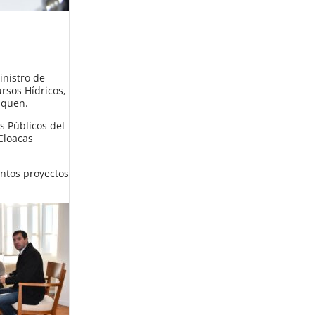
inistro de
ursos Hídricos,
uquen.
s Públicos del
Cloacas
intos proyectos