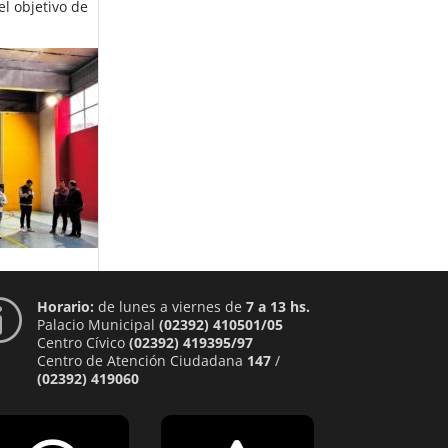
el objetivo de
Horario:
de lunes a viernes de
7 a 13 hs.
p
Palacio Municipal
(02392) 410501/05
Centro Cívico
(02392) 419395/97
Centro de Atención Ciudadana
147
/
(02392) 419060