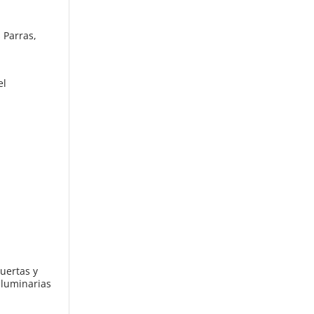
 Parras,
el
puertas y
 luminarias