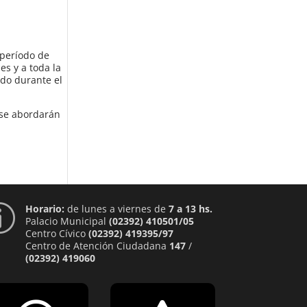
 período de
s y a toda la
ado durante el
e se abordarán
Horario:
de lunes a viernes de
7 a 13 hs.
p
Palacio Municipal
(02392) 410501/05
Centro Cívico
(02392) 419395/97
Centro de Atención Ciudadana
147
/
(02392) 419060