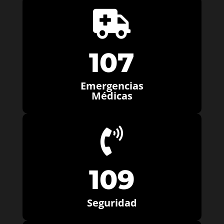

107
Emergencias
Médicas

109
Seguridad