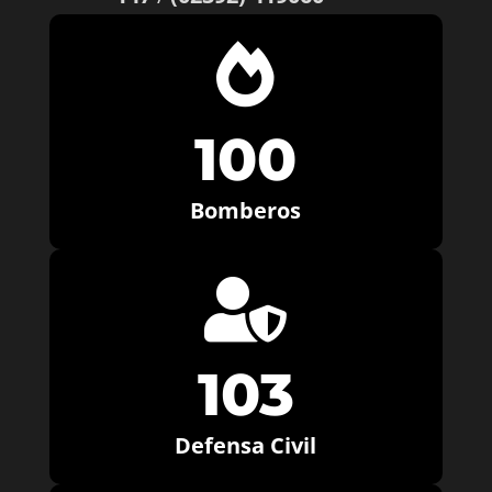

100
Bomberos

103
Defensa Civil