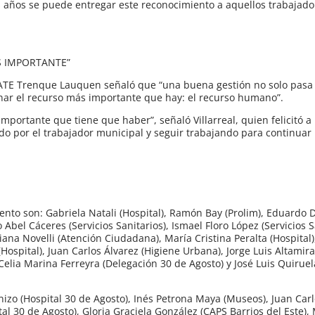
 años se puede entregar este reconocimiento a aquellos trabajad
ÁS IMPORTANTE”
 ATE Trenque Lauquen señaló que “una buena gestión no solo pasa 
onar el recurso más importante que hay: el recurso humano”.
portante que tiene que haber”, señaló Villarreal, quien felicitó 
do por el trabajador municipal y seguir trabajando para continua
ento son: Gabriela Natali (Hospital), Ramón Bay (Prolim), Eduardo 
 Abel Cáceres (Servicios Sanitarios), Ismael Floro López (Servicios S
liana Novelli (Atención Ciudadana), María Cristina Peralta (Hospital)
Hospital), Juan Carlos Álvarez (Higiene Urbana), Jorge Luis Altamira
 Celia Marina Ferreyra (Delegación 30 de Agosto) y José Luis Quiruel
nizo (Hospital 30 de Agosto), Inés Petrona Maya (Museos), Juan Car
al 30 de Agosto), Gloria Graciela González (CAPS Barrios del Este),