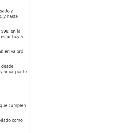
asado y
, y hasta
1998, en la
 estar hoy a
mbién valoró
y desde
y amor por lo
s que cumplen
ubilado como