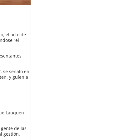
o, el acto de
ndose “el
resentantes
”, se señaló en
ten, y guíen a
que Lauquen
 gente de las
l gestión.