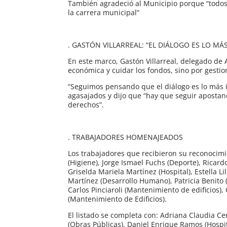
También agradeció al Municipio porque “todos
la carrera municipal”
. GASTÓN VILLARREAL: “EL DIÁLOGO ES LO M
En este marco, Gastón Villarreal, delegado de
económica y cuidar los fondos, sino por gesti
“Seguimos pensando que el diálogo es lo más im
agasajados y dijo que “hay que seguir apostan
derechos”.
. TRABAJADORES HOMENAJEADOS
Los trabajadores que recibieron su reconocimi
(Higiene), Jorge Ismael Fuchs (Deporte), Ricardo
Griselda Mariela Martínez (Hospital), Estella Li
Martínez (Desarrollo Humano), Patricia Benito (
Carlos Pinciaroli (Mantenimiento de edificios),
(Mantenimiento de Edificios).
El listado se completa con: Adriana Claudia Ce
(Obras Públicas), Daniel Enrique Ramos (Hospit