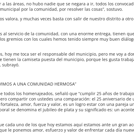
 a las áreas, no hubo nadie que se negara a ir, todos los convocad
unicipal por la comunidad, por resolver las cosas”, sostuvo.
s valora, y muchas veces basta con salir de nuestro distrito a otro
s al servicio de la comunidad, con una enorme entrega, tienen que
 los gremios con los cuales hemos tenido siempre muy buen diálog
, hoy me toca ser el responsable del municipio, pero me voy a do
tienen la camiseta puesta del municipio, porque les gusta trabaj
”, subrayó.
ERVIMOS A UNA COMUNIDAD HERMOSA”
e todos los homenajeados, señaló que “cumplir 25 años de trabajo 
iero compartir con ustedes una comparación: el 25 aniversario de
fortaleza, amor, fuerza y valor, es un logro estar con una pareja u
laboral se denomina el jubileo de plata y su significado es: un acon
ue cada uno de los que hoy estamos aquí estamos ante un gran ac
que le ponemos amor, esfuerzo y valor de enfrentar cada día nuevo