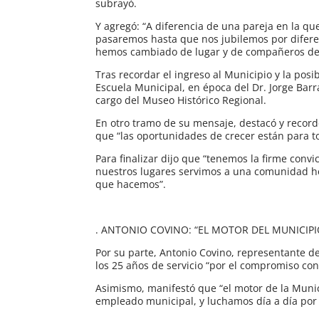
subrayó.
Y agregó: “A diferencia de una pareja en la 
pasaremos hasta que nos jubilemos por diferen
hemos cambiado de lugar y de compañeros de 
Tras recordar el ingreso al Municipio y la posi
Escuela Municipal, en época del Dr. Jorge Bar
cargo del Museo Histórico Regional.
En otro tramo de su mensaje, destacó y recordó
que “las oportunidades de crecer están para t
Para finalizar dijo que “tenemos la firme con
nuestros lugares servimos a una comunidad he
que hacemos”.
. ANTONIO COVINO: “EL MOTOR DEL MUNICIP
Por su parte, Antonio Covino, representante d
los 25 años de servicio “por el compromiso con
Asimismo, manifestó que “el motor de la Munic
empleado municipal, y luchamos día a día por 