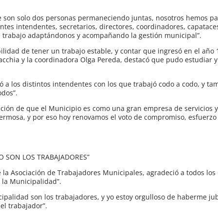
que son solo dos personas permaneciendo juntas, nosotros hemos p
tes intendentes, secretarios, directores, coordinadores, capataces
trabajo adaptándonos y acompañando la gestión municipal”.
bilidad de tener un trabajo estable, y contar que ingresó en el año 
racchia y la coordinadora Olga Pereda, destacó que pudo estudiar y
 a los distintos intendentes con los que trabajó codo a codo, y ta
odos”.
vicción de que el Municipio es como una gran empresa de servicios 
rmosa, y por eso hoy renovamos el voto de compromiso, esfuerzo 
IO SON LOS TRABAJADORES”
e la Asociación de Trabajadores Municipales, agradeció a todos lo
 la Municipalidad”.
ipalidad son los trabajadores, y yo estoy orgulloso de haberme j
el trabajador”.