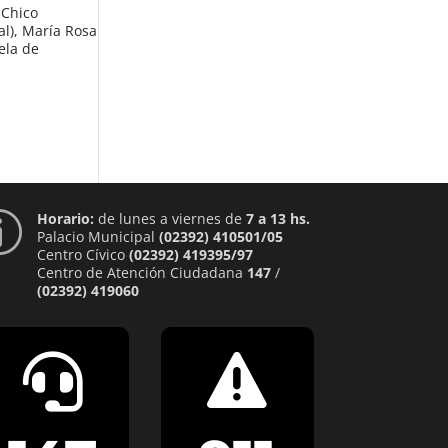
 Chico
al), María Rosa
ela de
Horario:
de lunes a viernes de
7 a 13 hs.
p
Palacio Municipal
(02392) 410501/05
Centro Cívico
(02392) 419395/97
Centro de Atención Ciudadana
147
/
(02392) 419060

