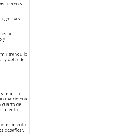
os fueron y
 lugar para
 estar
o y
rmir tranquilo
ar y defender
y tener la
 un matrimonio
n cuarto de
tecimiento
ontecimiento,
s desafíos”,