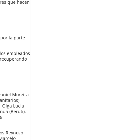
ores que hacen
por la parte
a los empleados
r recuperando
Daniel Moreira
anitarios),
, Olga Lucía
nda (Beruti),
a
los Reynoso
 Marcelo