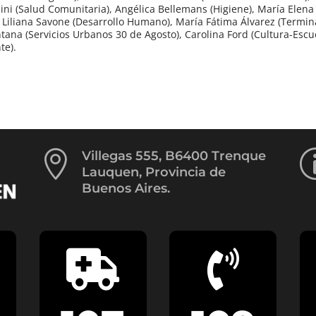
sini (Salud Comunitaria), Angélica Bellemans (Higiene), María Elena
ia Liliana Savone (Desarrollo Humano), María Fátima Álvarez (Termin
ntana (Servicios Urbanos 30 de Agosto), Carolina Ford (Cultura-Escu
te).

Villegas 555, B6400 Trenque
Lauquen, Provincia de
Buenos Aires.

