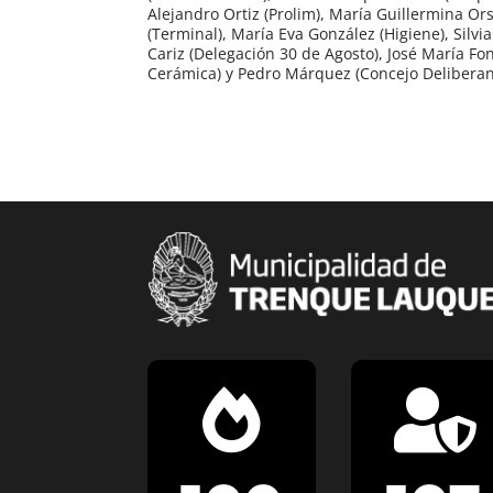
Alejandro Ortiz (Prolim), María Guillermina Or
(Terminal), María Eva González (Higiene), Silv
Cariz (Delegación 30 de Agosto), José María Fo
Cerámica) y Pedro Márquez (Concejo Deliberan

