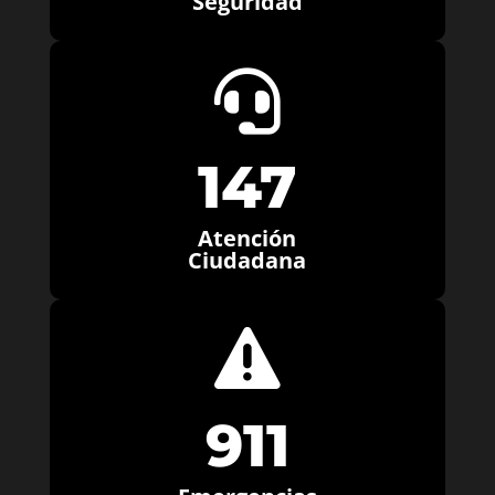
Seguridad

147
Atención
Ciudadana

911