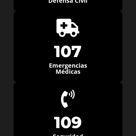
Defensa Civil

107
Emergencias
Médicas

109