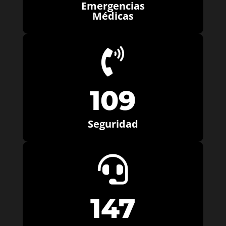
Emergencias
Médicas

109
Seguridad

147