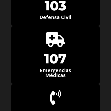
103
Defensa Civil

107
Emergencias
Médicas
