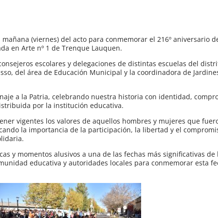
ta mañana (viernes) del acto para conmemorar el 216º aniversario d
zada en Arte nº 1 de Trenque Lauquen.
onsejeros escolares y delegaciones de distintas escuelas del distrit
so, del área de Educación Municipal y la coordinadora de Jardine
aje a la Patria, celebrando nuestra historia con identidad, compr
stribuida por la institución educativa.
ntener vigentes los valores de aquellos hombres y mujeres que fuer
ando la importancia de la participación, la libertad y el compromi
lidaria.
icas y momentos alusivos a una de las fechas más significativas de l
omunidad educativa y autoridades locales para conmemorar esta fe