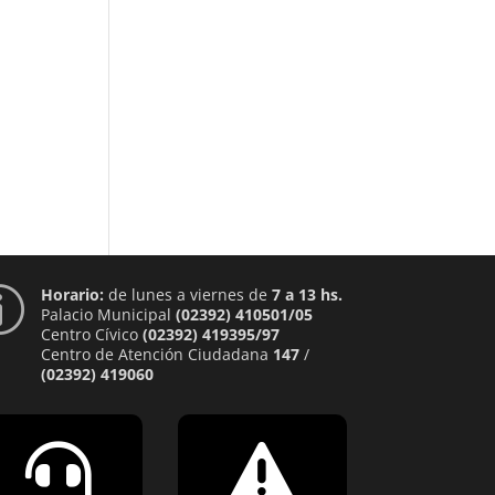
Horario:
de lunes a viernes de
7 a 13 hs.
p
Palacio Municipal
(02392) 410501/05
Centro Cívico
(02392) 419395/97
Centro de Atención Ciudadana
147
/
(02392) 419060

