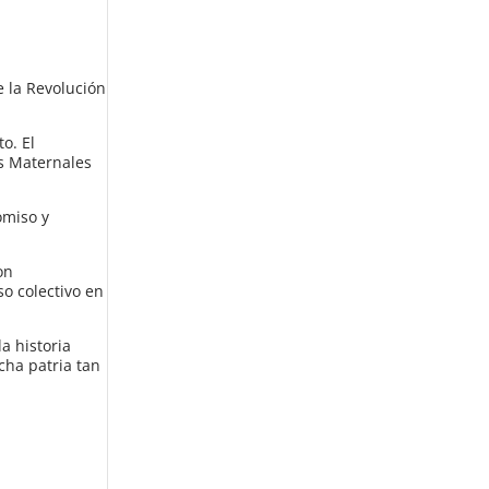
e la Revolución
o. El
s Maternales
omiso y
on
so colectivo en
a historia
cha patria tan