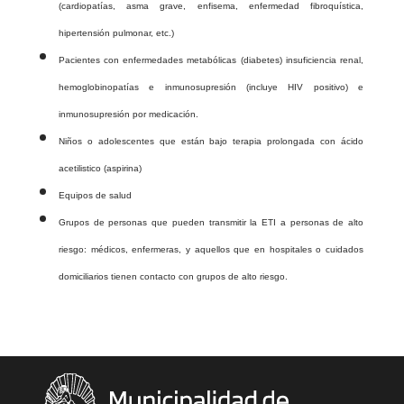
(cardiopatías, asma grave, enfisema, enfermedad fibroquística,
hipertensión pulmonar, etc.)
Pacientes con enfermedades metabólicas (diabetes) insuficiencia renal,
hemoglobinopatías e inmunosupresión (incluye HIV positivo) e
inmunosupresión por medicación.
Niños o adolescentes que están bajo terapia prolongada con ácido
acetilistico (aspirina)
Equipos de salud
Grupos de personas que pueden transmitir la ETI a personas de alto
riesgo: médicos, enfermeras, y aquellos que en hospitales o cuidados
domiciliarios tienen contacto con grupos de alto riesgo.