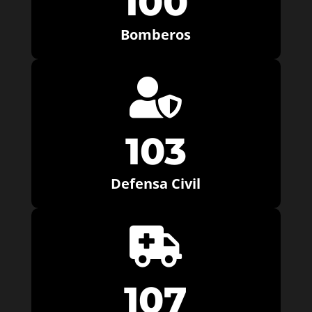
100
Bomberos

103
Defensa Civil

107