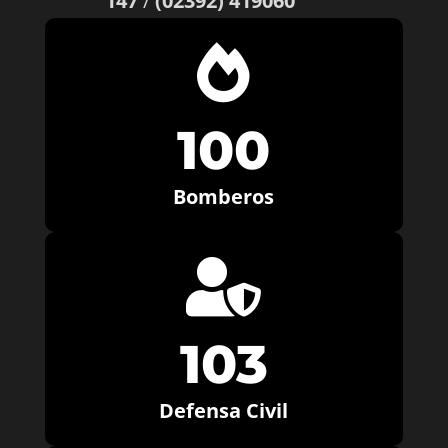
147
/
(02392) 419060

100
Bomberos

103
Defensa Civil