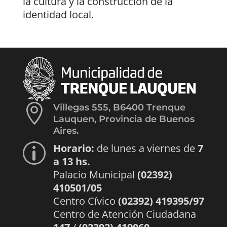
la cultura y la construcción de la
identidad local.

Villegas 555, B6400 Trenque
Lauquen, Provincia de Buenos
Aires.
Horario:
de lunes a viernes de
7
p
a 13 hs.
Palacio Municipal
(02392)
410501/05
Centro Cívico
(02392) 419395/97
Centro de Atención Ciudadana