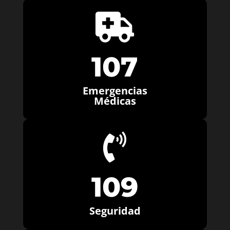

107
Emergencias
Médicas

109
Seguridad