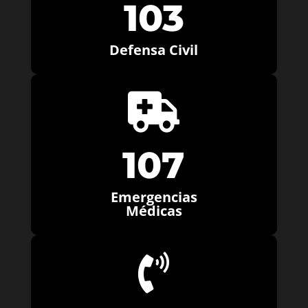
103
Defensa Civil

107
Emergencias
Médicas
