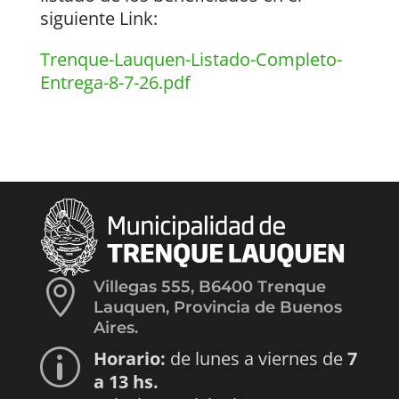
siguiente Link:
Trenque-Lauquen-Listado-Completo-
Entrega-8-7-26.pdf

Villegas 555, B6400 Trenque
Lauquen, Provincia de Buenos
Aires.
Horario:
de lunes a viernes de
7
p
a 13 hs.