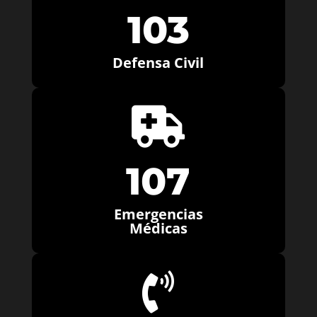
103
Defensa Civil

107
Emergencias
Médicas
