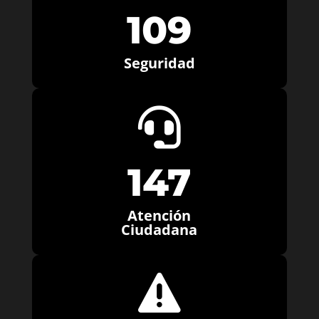
109
Seguridad

147
Atención
Ciudadana
