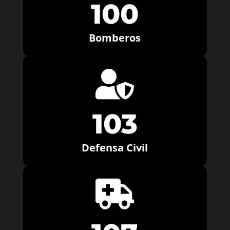
100
Bomberos

103
Defensa Civil
