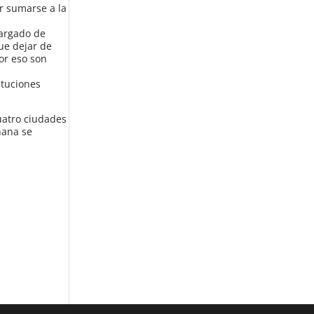
or sumarse a la
cargado de
ue dejar de
or eso son
ituciones
uatro ciudades
ñana se