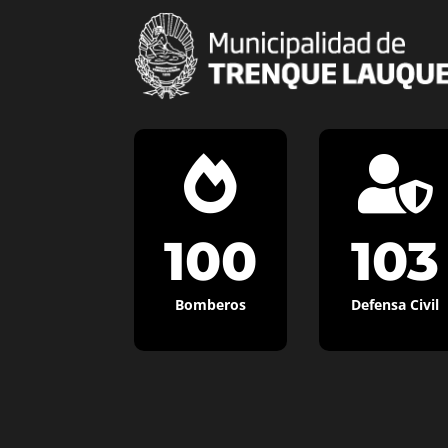


100
103
Bomberos
Defensa Civil