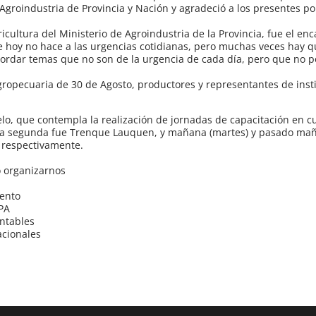
 Agroindustria de Provincia y Nación y agradeció a los presentes p
icultura del Ministerio de Agroindustria de la Provincia, fue el en
de hoy no hace a las urgencias cotidianas, pero muchas veces hay q
abordar temas que no son de la urgencia de cada día, pero que no p
ropecuaria de 30 de Agosto, productores y representantes de inst
lo, que contempla la realización de jornadas de capacitación en c
, la segunda fue Trenque Lauquen, y mañana (martes) y pasado ma
, respectivamente.
o organizarnos
iento
BPA
entables
acionales