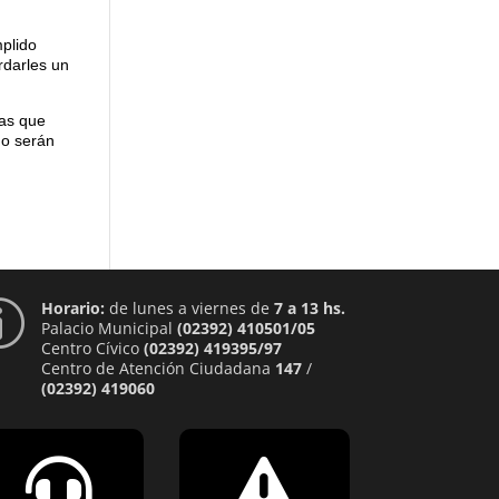
mplido
rdarles un
ras que
no serán
Horario:
de lunes a viernes de
7 a 13 hs.
p
Palacio Municipal
(02392) 410501/05
Centro Cívico
(02392) 419395/97
Centro de Atención Ciudadana
147
/
(02392) 419060

