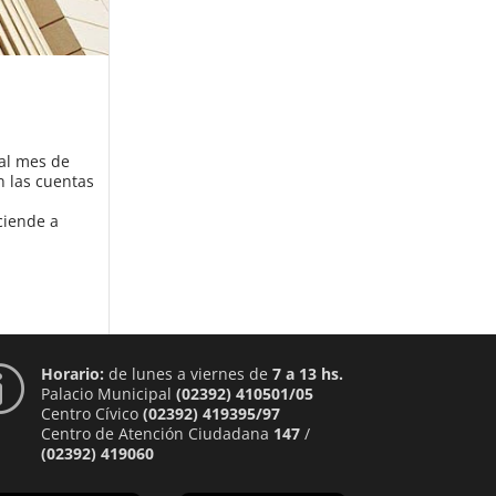
 al mes de
n las cuentas
ciende a
Horario:
de lunes a viernes de
7 a 13 hs.
p
Palacio Municipal
(02392) 410501/05
Centro Cívico
(02392) 419395/97
Centro de Atención Ciudadana
147
/
(02392) 419060