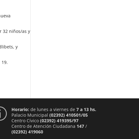
nueva
r 32 niños/as y
libets, y
 19.
Horario:
de lunes a viernes de
7 a 13 hs.
p
Palacio Municipal
(02392) 410501/05
Centro Cívico
(02392) 419395/97
Centro de Atención Ciudadana
147
/
(02392) 419060