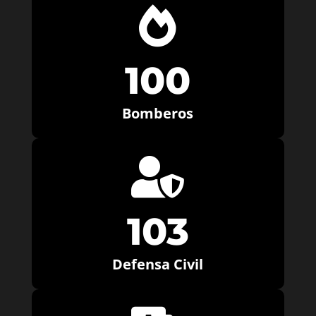

100
Bomberos

103
Defensa Civil