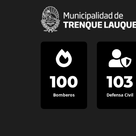


100
103
Bomberos
Defensa Civil