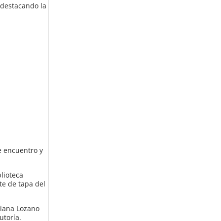
, destacando la
e encuentro y
blioteca
te de tapa del
riana Lozano
utoría.