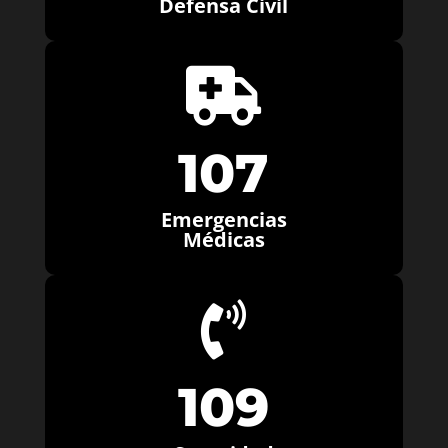
Defensa Civil

107
Emergencias
Médicas

109