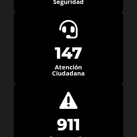
Seguridad

147
Atención
Ciudadana

911