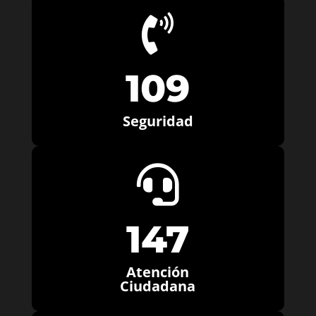

109
Seguridad

147
Atención
Ciudadana