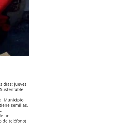
s días: jueves
 Sustentable
al Municipio
tiene semillas,
s.
de un
 de teléfono)