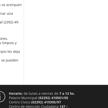
es se acerquen
inar una
l (2392) 49-
dones,
s limpios y
ipio les deja
n se pueden
Horario:
de lunes a viernes de
7 a 13 hs.
p
Palacio Municipal
(02392) 410501/05
Centro Cívico
(02392) 419395/97
Centro de Atención Ciudadana
147
/