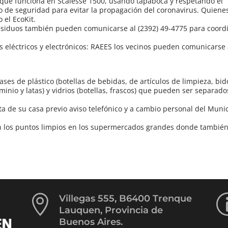
que funciona en Scalesse 1500, usando tapaboca y respetando el
o de seguridad para evitar la propagación del coronavirus. Quien
 el EcoKit.
esiduos también pueden comunicarse al (2392) 49-4775 para coord
s eléctricos y electrónicos: RAEES los vecinos pueden comunicarse a
ases de plástico (botellas de bebidas, de artículos de limpieza, bi
uminio y latas) y vidrios (botellas, frascos) que pueden ser separado
ta de su casa previo aviso telefónico y a cambio personal del Munic
 los puntos limpios en los supermercados grandes donde tambié

Villegas 555, B6400 Trenque
Lauquen, Provincia de
Buenos Aires.